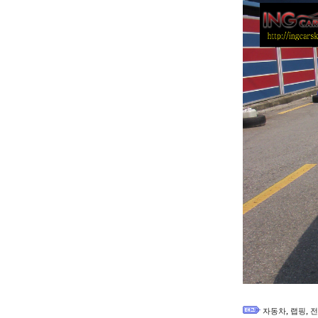
,
,
자동차
랩핑
전