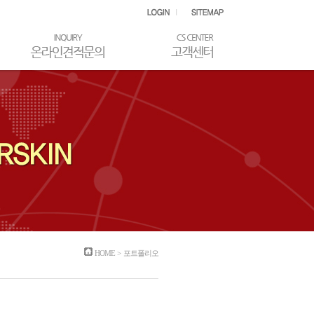
HOME
>
포트폴리오