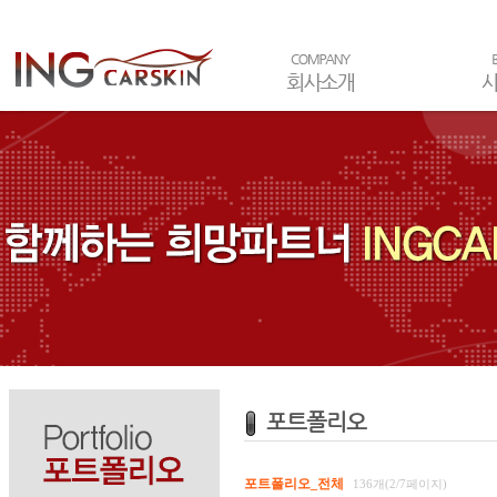
포트폴리오
포트폴리오_전체
136개(2/7페이지)