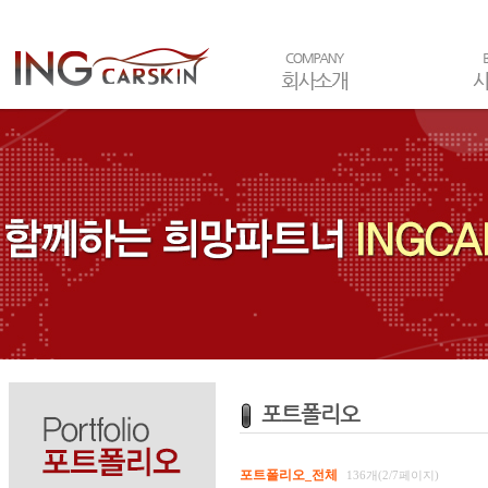
포트폴리오
포트폴리오_전체
136개(2/7페이지)